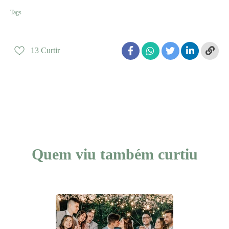
Tags
casamento
festa de casamento
madrinhas
padrinhos
13
Curtir
Quem viu também curtiu