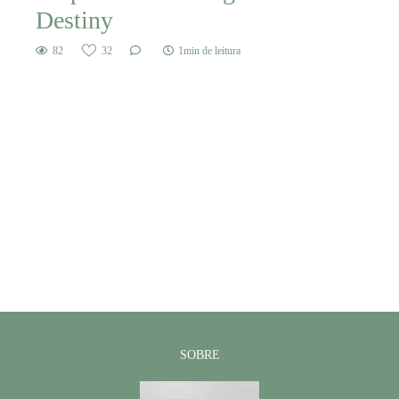
Destiny
82
32
1min de leitura
SOBRE