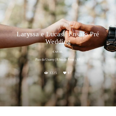
Laryssa e Lucas | Ensaio Pré
Wedding
CASAL
Pico da Unaerp | Ribeirão Preto - SP
3225
97