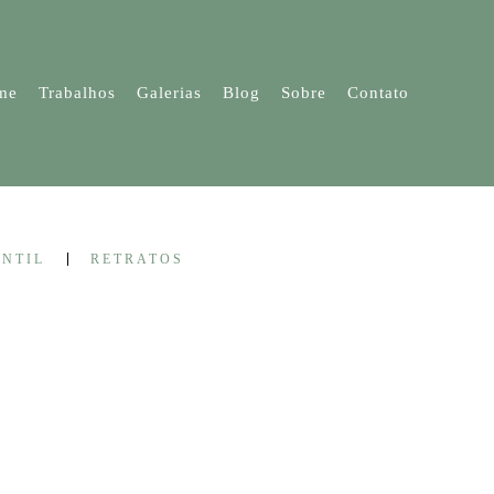
me
Trabalhos
Galerias
Blog
Sobre
Contato
ANTIL
RETRATOS